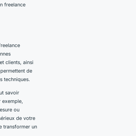
n freelance
freelance
onnes
t clients, ainsi
 permettent de
s techniques.
ut savoir
ar exemple,
mesure ou
 sérieux de votre
e transformer un