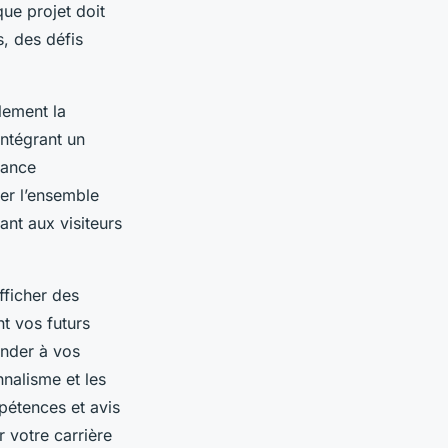
ue projet doit
s, des défis
lement la
intégrant un
sance
er l’ensemble
ant aux visiteurs
afficher des
t vos futurs
ander à vos
nnalisme et les
mpétences et avis
r votre carrière