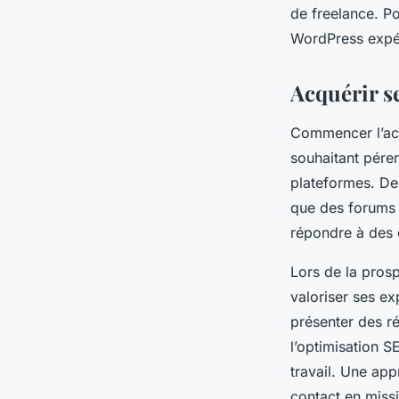
de freelance. P
WordPress expéri
Acquérir se
Commencer l’acq
souhaitant péren
plateformes. Des
que des forums 
répondre à des 
Lors de la prosp
valoriser ses ex
présenter des ré
l’optimisation S
travail. Une ap
contact en missi