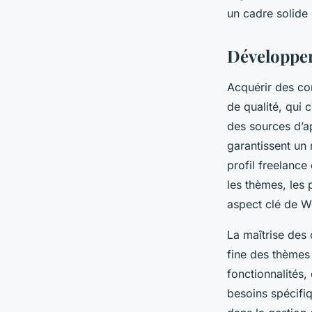
un cadre solide 
Baptiste
•
9 juin 2025
•
6 min de lecture
Développer
Acquérir des c
de qualité, qui 
des sources d’ap
garantissent un 
profil freelance
les thèmes, les
aspect clé de W
La maîtrise des 
fine des thèmes 
fonctionnalités,
besoins spécifi