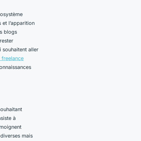
écosystème
et l’apparition
es blogs
rester
 souhaitent aller
 freelance
connaissances
souhaitant
siste à
émoignent
s diverses mais