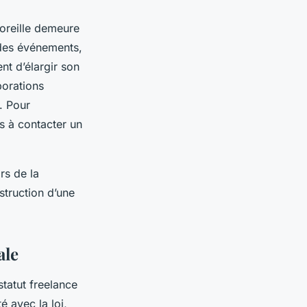
-oreille demeure
à des événements,
nt d’élargir son
borations
s. Pour
s à contacter un
rs de la
struction d’une
ale
statut freelance
é avec la loi,