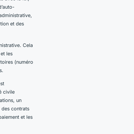
d’auto-
administrative,
tion et des
nistrative. Cela
et les
atoires (numéro
s.
st
 civile
ations, un
r des contrats
 paiement et les