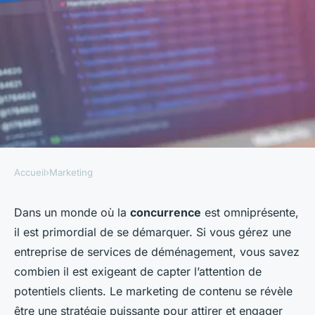
Accueil
›
Marketing
MARKETING
Comment utiliser le marketing
Dans un monde où la
concurrence
est omniprésente,
il est primordial de se démarquer. Si vous gérez une
de contenu pour promouvoir
entreprise de services de déménagement, vous savez
une entreprise de services de
combien il est exigeant de capter l’attention de
déménagement?
potentiels clients. Le marketing de contenu se révèle
être une stratégie puissante pour attirer et engager