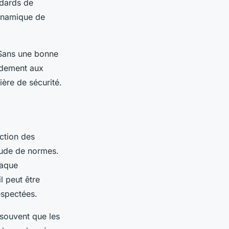
ndards de
dynamique de
. Sans une bonne
pidement aux
ière de sécurité.
ection des
tude de normes.
haque
l peut être
respectées.
 souvent que les