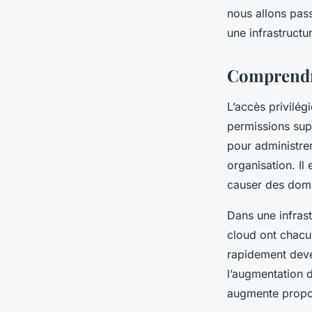
infrastructure mult
nous allons pass
une infrastructu
Baptiste
•
17 septembre 2024
•
5 min de lecture
Comprendre
L’accès privilég
permissions sup
pour administrer
organisation. Il
causer des domm
Dans une infrast
cloud ont chacun
rapidement deve
l’augmentation d
augmente propo