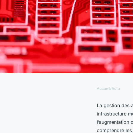
Accueil
›
Actu
ACTU
Quels sont les défis 
La gestion des 
infrastructure m
accès privilégiés da
l’augmentation c
comprendre les 