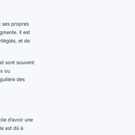
t ses propres
gmente. Il est
légiés, et de
ud sont souvent
es ou
gulière des
cile d’avoir une
la est dû à