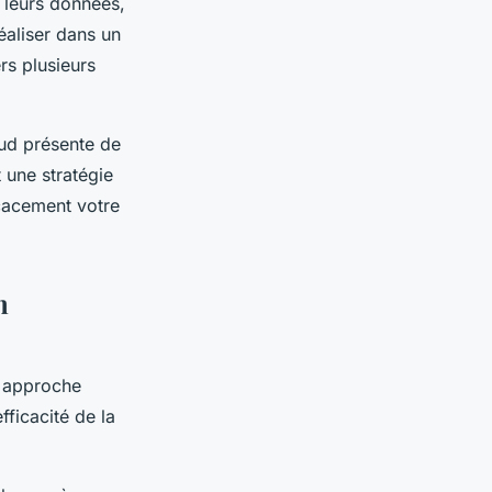
r leurs données,
réaliser dans un
rs plusieurs
oud présente de
 une stratégie
icacement votre
n
e approche
fficacité de la