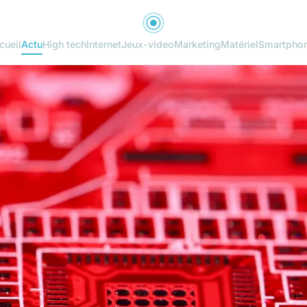
cueil
Actu
High tech
Internet
Jeux-video
Marketing
Matériel
Smartpho