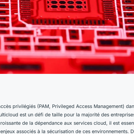
de la gestion des
accès privilégiés (PAM, Privileged Access Management) da
ulticloud est un défi de taille pour la majorité des entrepris
ns une
roissante de la dépendance aux services cloud, il est essen
enjeux associés à la sécurisation de ces environnements. Da