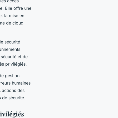
 les accès
e. Elle offre une
et la mise en
rme de cloud
de sécurité
ronnements
sécurité et de
s privilégiés.
de gestion,
erreurs humaines
s actions des
s de sécurité.
ivilégiés