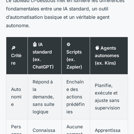
Le tableau ci-dessous met en lumière les différences
fondamentales entre une IA standard, un outil
d’automatisation basique et un véritable agent
autonome.
🤖 IA
⚙️
🔎
🧠 Agents
standard
Scripts
Critè
autonomes
(ex.
(ex.
re
(ex. Kins)
ChatGPT)
Zapier)
Répond à
Enchaîn
Planifie,
Auto
la
e des
exécute et
nomi
demande,
actions
ajuste sans
e
sans suite
prédéfin
supervision
logique
ies
Pers
Aucune
Connaissa
Apprentissa