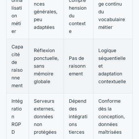
onna
compré
nces
ge continu
lisati
hension
générales,
du
on
du
peu
vocabulaire
méti
context
adaptées
métier
er
e
Capa
Réflexion
Logique
cité
ponctuelle,
Pas de
séquentielle
de
sans
raisonn
et
raiso
mémoire
ement
adaptation
nne
globale
contextuelle
ment
Intég
Serveurs
Dépend
Conforme
ratio
externes,
des
dès la
n
données
intégrati
conception,
RGP
non
ons
données
D
protégées
tierces
maîtrisées