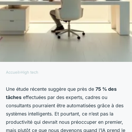
Accueil
›
High tech
HIGH TECH
Optimiser votre singularité
Une étude récente suggère que près de
75 % des
tâches
effectuées par des experts, cadres ou
grâce aux agents IA
consultants pourraient être automatisées grâce à des
compétents
systèmes intelligents. Et pourtant, ce n’est pas la
productivité qui devrait nous préoccuper en premier,
Bona
•
21/04/2026 16:33
•
10 min de lecture
mais plutôt ce que nous devenons quand l’IA prend le